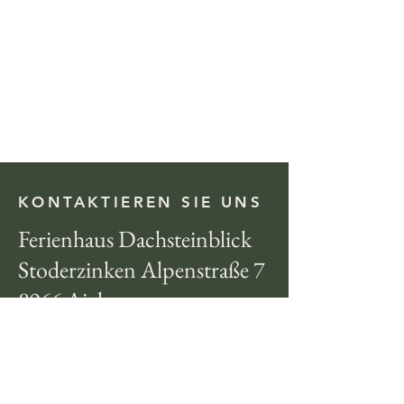
KONTAKTIEREN SIE UNS
Ferienhaus Dachsteinblick
Stoderzinken Alpenstraße 7
8966 Aich
Helga Schörkl
Tel.:
+43 (0) 664 73902750
Mail: schoerkl@aon